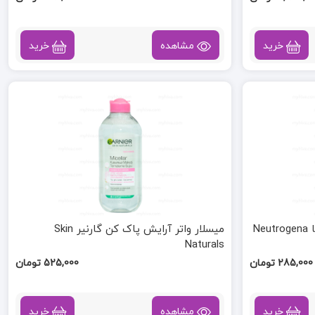
خرید
مشاهده
خرید
N
میسلار واتر آرایش پاک کن گارنیر Skin
Naturals
285,000 تومان
525,000 تومان
خرید
مشاهده
خرید