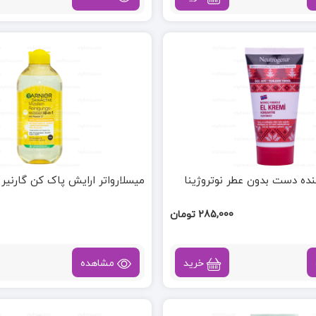
ده دست بدون عطر نوتروژینا
میسلارواتر ارایش پاک کن گارنیر Vitamin C
285,000 تومان
خرید
مشاهده