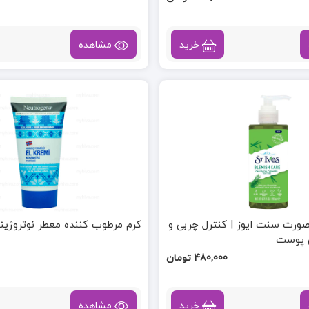
خرید
مشاهده
رت سنت ایوز | کنترل چربی و
کرم مرطوب کننده معطر نوتروژینا eutrogena
 پوست
480,000 تومان
خرید
مشاهده