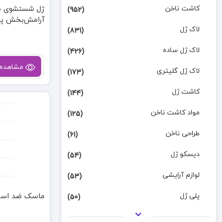
کاشت ناخن
ژل شستشوی صو
(952)
آرامش‌بخش پ
لاک ژل
(831)
لاک ژل ساده
(426)
مشاهده
لاک ژل گلیتری
(173)
کاشت ژل
(144)
مواد کاشت ناخن
(125)
طراحی ناخن
(61)
دیسکو ژل
(54)
لوازم آرایشی
(53)
پلی ژل
ماسک ضد استرس فریمن 
(50)