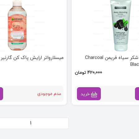
ماسک ذغال و شکر سیاه فریمن Charcoal
میسلارواتر ارایش پاک کن گارنیر Rose Water
Bla
420,000 تومان
عدم موجودی
خرید