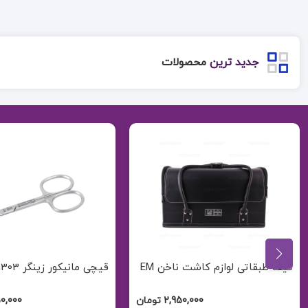
جدید ترین
محصولات
قیچی مانیکور زینگر 1303
استند نظم دهنده سر سو
کوچک
3,450,000 تومان
000