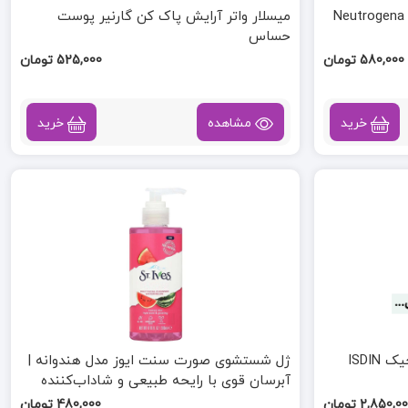
ژینا Neutrogena Soothing
میسلار واتر آرایش پاک کن گارنیر پوست
حساس
580,000 تومان
525,000 تومان
خرید
مشاهده
خرید
ضد آفتاب ایزدین فیوژن واتر مجیک ISDIN
ژل شستشوی صورت سنت ایوز مدل هندوانه |
آبرسان قوی با رایحه‌ طبیعی و شاداب‌کننده
2,850,0 تومان
480,000 تومان