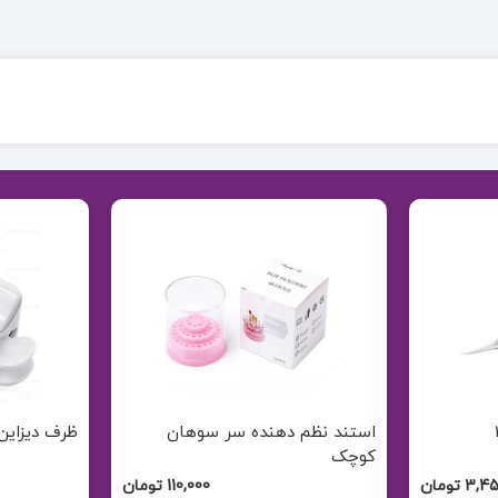
هان
ظرف دیزاین ناخن
فرمر کاغذی
110, تومان
65,000 تومان