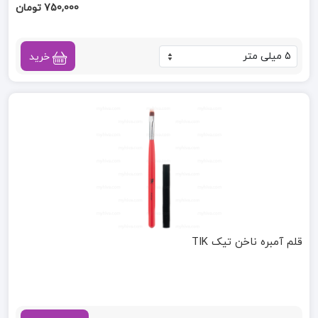
750,000 تومان
خرید
قلم آمبره ناخن تیک TIK