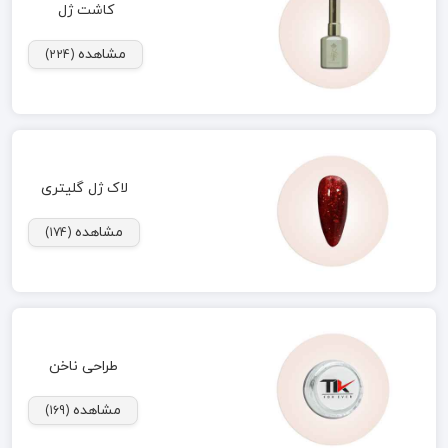
کاشت ژل
مشاهده
(224)
لاک ژل گلیتری
مشاهده
(174)
طراحی ناخن
مشاهده
(169)