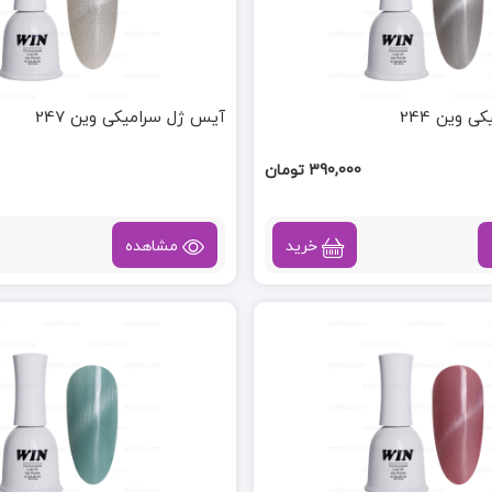
 وین 244
آیس ژل سرامیکی وین 247
390,000 تومان
خرید
مشاهده