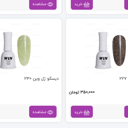
خرید
مشاهده
دیسکو ژل وین 230
350,000 تومان
خرید
مشاهده