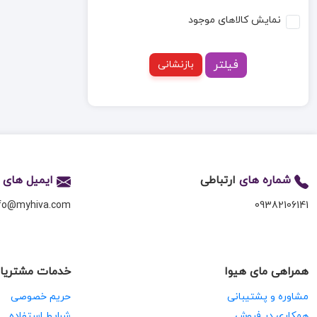
نمایش کالاهای موجود
فیلتر
بازنشانی
شماره های
ارتباطی
ایمیل های
nfo@myhiva.com
09382106141
همراهی مای هیوا
خدمات مشتریا
مشاوره و پشتیبانی
حریم خصوصی
همکاری در فروش
شرایط استفاده