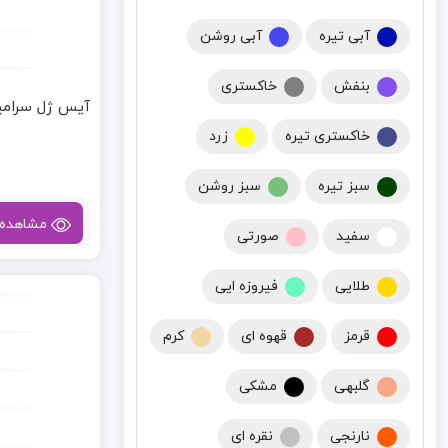
آبی تیره
آبی روشن
بنفش
خاکستری
آیس ژل سرامیکی
خاکستری تیره
زرد
سبز تیره
سبز روشن
مشاهده
سفید
صورتی
طلایی
فیروزه ایی
قرمز
قهوه ای
کرم
گلبهی
مشکی
نارنجی
نقره ای