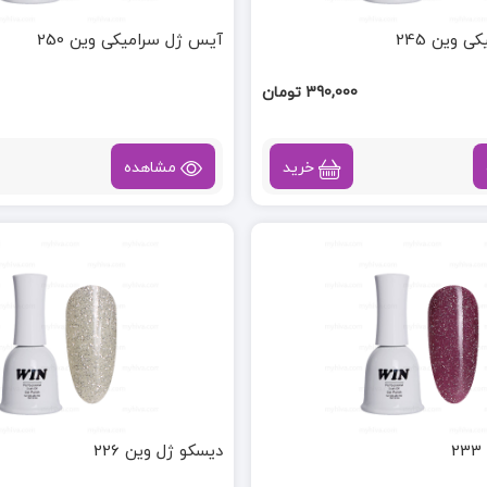
 وین 245
آیس ژل سرامیکی وین 250
390,000 تومان
خرید
مشاهده
دیسکو ژل وین 226