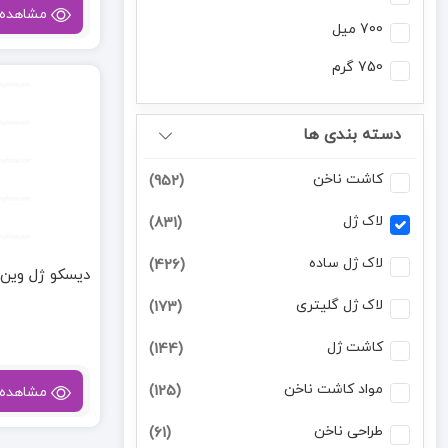
مشاهده
700 میل
750 گرم
دسته بندی ها
کاشت ناخن
(952)
لاک ژل
(831)
لاک ژل ساده
(426)
دیسکو ژل وین 227
لاک ژل گلیتری
(173)
کاشت ژل
(144)
مواد کاشت ناخن
(125)
مشاهده
طراحی ناخن
(61)