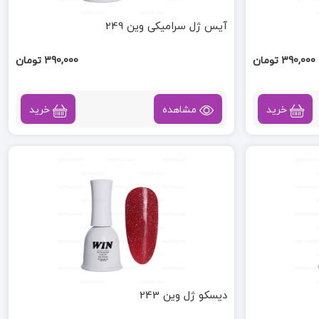
آیس ژل سرامیکی وین 249
390,000 تومان
390,000 تومان
خرید
مشاهده
خرید
دیسکو ژل وین 243