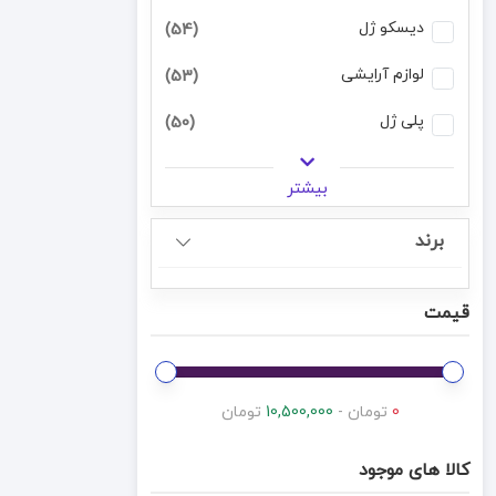
دیسکو ژل
(54)
لوازم آرایشی
(53)
پلی ژل
(50)
بیشتر
برند
قیمت
0
تومان -
10,500,000
تومان
کالا های موجود