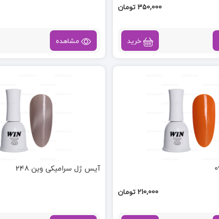
350,000 تومان
خرید
مشاهده
آیس ژل سرامیکی وین 248
210,000 تومان