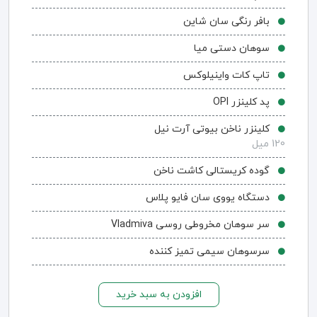
بافر رنگی سان شاین
سوهان دستی میا
تاپ کات واینیلوکس
پد کلینزر OPI
کلینزر ناخن بیوتی آرت نیل
120 میل
گوده کریستالی کاشت ناخن
دستگاه یووی سان فایو پلاس
سر سوهان مخروطی روسی Vladmiva
سرسوهان سیمی تمیز کننده
افزودن به سبد خرید