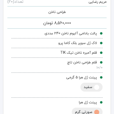
تعداد(20)
مریم رضایی
طراحی ناخن
8,560,000
تومان
پالت بادامی آلبوم ناخن 240 عددی
لاک ژل سوپر بلک کاما پرو
قلم آمبره ناخن تیک TIK
قلم طراحی ناخن تاچ
10/0
پینت ژل هرا 5 گرمی
سفید
پینت ژل هرا
صورتی گرم