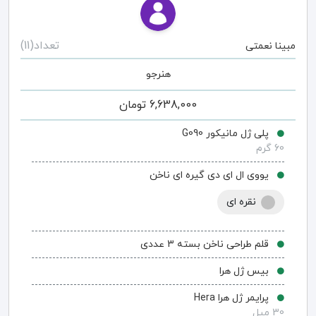
تعداد(11)
مبینا نعمتی
هنرجو
6,638,000
تومان
پلی ژل مانیکور G090
60 گرم
یووی ال ای دی گیره ای ناخن
نقره ای
قلم طراحی ناخن بسته 3 عددی
بیس ژل هرا
پرایمر ژل هرا Hera
30 میل