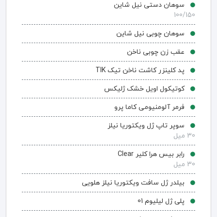
سوهان دستی نیل شاین
100/150
سوهان چوبی نیل شاین
عقب زن چوبی ناخن
پد کلینزر کاشت ناخن تیک TIK
کوتیکول اویل خشک ژلیکس
فرمر آلومنیومی کاما پرو
سوپر تاپ ژل ویکتوریا نیلز
30 میل
رابر بیس هرا کلیر Clear
30 میل
بیلدر ژل سافت ویکتوریا نیلز هلویی
پلی ژل لیلیوم 01