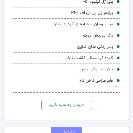
پلی ژل لیلیوم 05
پرایمر ژل پی ان اف PNF
سر سوهان سمباده ای کره ای ناخن
بافر پولیش کوکو
بافر رنگی سان شاین
گوده کریستالی کاشت ناخن
براش مسواکی ناخن
قلم طراحی ناخن تاچ
10/0
افزودن به سبد خرید
مقدماتی