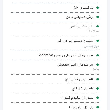
پد کلینزر OPI
براش مسواکی ناخن
بافر مکعبی ناخن
180/180
سوهان دستی پی ان اف
نوار بنفش
سر سوهان مخروطی روسی Vladmiva
سر سوهان شنی معمولی
10/0
قلم طراحی ناخن تاچ
قلم پلی ژل تاچ
بیلدر ژل لیلیوم کلیر 01
پلی ژل لیلیوم 02