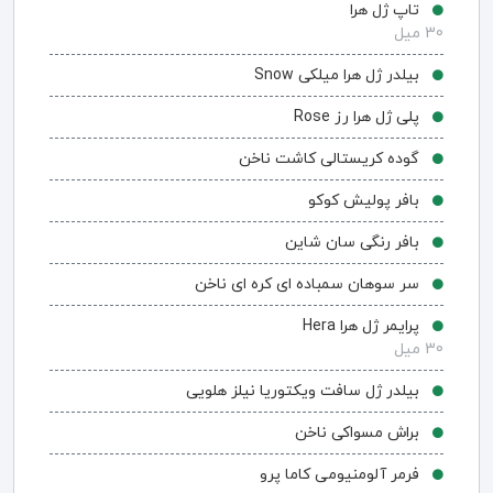
تاپ ژل هرا
30 میل
بیلدر ژل هرا میلکی Snow
پلی ژل هرا رز Rose
گوده کریستالی کاشت ناخن
بافر پولیش کوکو
بافر رنگی سان شاین
سر سوهان سمباده ای کره ای ناخن
پرایمر ژل هرا Hera
30 میل
بیلدر ژل سافت ویکتوریا نیلز هلویی
براش مسواکی ناخن
فرمر آلومنیومی کاما پرو