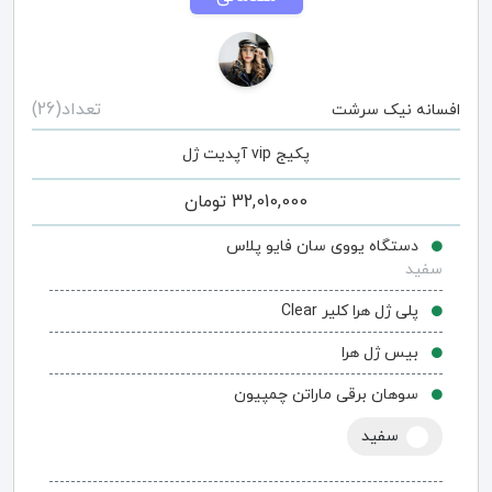
تعداد(26)
افسانه نیک سرشت
پکیج vip آپدیت ژل
32,010,000
تومان
دستگاه یووی سان فایو پلاس
سفید
پلی ژل هرا کلیر Clear
بیس ژل هرا
سوهان برقی ماراتن چمپیون
سفید