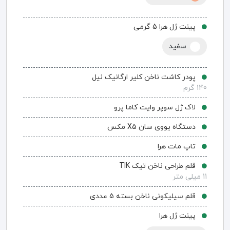
پینت ژل هرا 5 گرمی
سفید
پودر کاشت ناخن کلیر ارگانیک نیل
140 گرم
لاک ژل سوپر وایت کاما پرو
دستگاه یووی سان X5 مکس
تاپ مات هرا
قلم طراحی ناخن تیک TIK
11 میلی متر
قلم سیلیکونی ناخن بسته 5 عددی
پینت ژل هرا