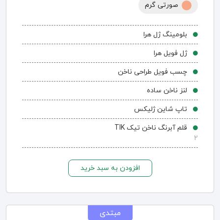
صورتی گرم
بلومینگ ژل هرا
ژل فویل هرا
چسب فویل طراحی ناخن
لنز ناخن ساده
تاپ شاین ژلیکس
قلم آبرنگ ناخن تیک TIK
2
افزودن به سبد خرید
مبتدی