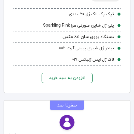
تیک پک لاک ژل 60 عددی
پلی ژل شاین صورتی هرا Sparkling Pink
دستگاه یووی سان X5 مکس
بیلدر ژل شیری بیوتی آرت 002
لاک ژل ایس ژلیکس 019
افزودن به سبد خرید
صفرتا صد