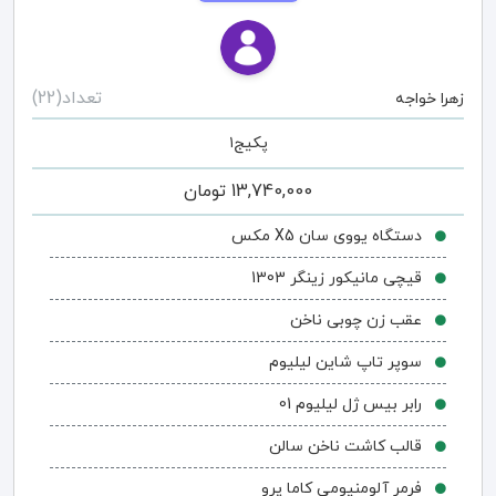
تعداد(22)
زهرا خواجه
پکیج۱
13,740,000
تومان
دستگاه یووی سان X5 مکس
قیچی مانیکور زینگر 1303
عقب زن چوبی ناخن
سوپر تاپ شاین لیلیوم
رابر بیس ژل لیلیوم 01
قالب کاشت ناخن سالن
فرمر آلومنیومی کاما پرو