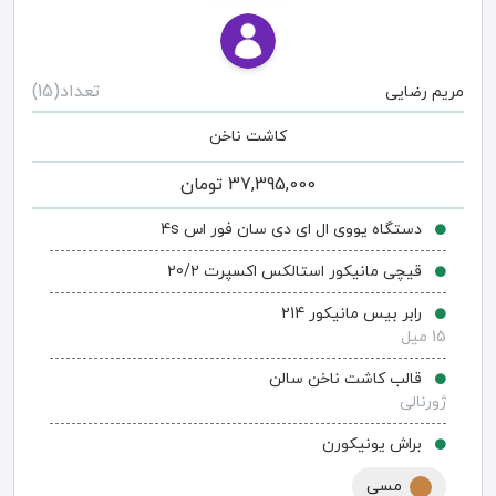
تعداد(15)
مریم رضایی
کاشت ناخن
37,395,000
تومان
دستگاه یووی ال ای دی سان فور اس 4s
قیچی مانیکور استالکس اکسپرت 20/2
رابر بیس مانیکور 214
15 میل
قالب کاشت ناخن سالن
ژورنالی
براش یونیکورن
مسی