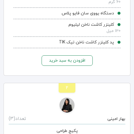
60 گرم
دستگاه یووی سان فایو پلاس
کلینزر کاشت ناخن لیلیوم
120 میل
پد کلینزر کاشت ناخن تیک TIK
افزودن به سبد خرید
۲
تعداد(3)
بهار امینی
پکیج طراحی