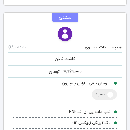
مبتدی
تعداد(18)
هانیه سادات موسوی
کاشت ناخن
27,969,000
تومان
سوهان برقی ماراتن چمپیون
سفید
تاپ مات پی ان اف PNF
لاک آبرنگی ژلیکس 012