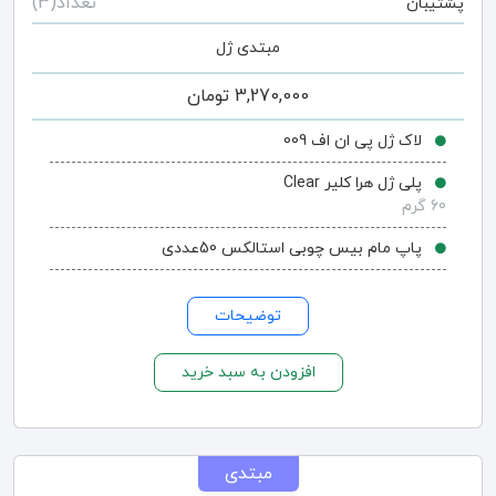
تعداد(3)
پشتیبان
مبتدی ژل
3,270,000
تومان
لاک ژل پی ان اف 009
پلی ژل هرا کلیر Clear
60 گرم
پاپ مام بیس چوبی استالکس 50عددی
توضیحات
افزودن به سبد خرید
مبتدی