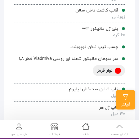
قالب کاشت ناخن سالن
ژورنالی
پلی ژل مانیکور 003
60 گرم
چسب تیپ ناخن توپوینت
سر سوهان مانیکور شعله ای روسی Vladmiva قطر 1,8
نوار قرمز
تاپ شاین ضد خش لیلیوم
30 میل
فیلتر
تاپ ژل هرا
30 میل
افزودن به سبد خرید
ابتدای صفحه
خانه
فروشگاه
مای هیوا من