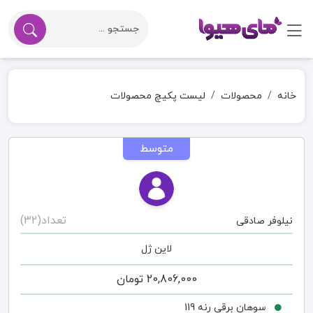
خانه
محصولات
لیست پکیچ محصولات
متوسط
تعداد(32)
نیلوفر صادقی
لاین ژل
20,806,000
تومان
سوهان برقی رنه 119