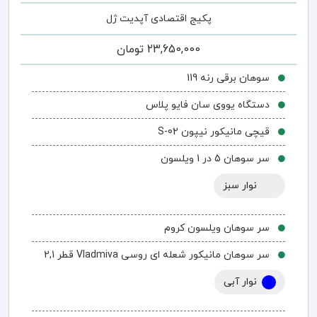
پکیج اقتصادی آپدیت ژل
23,650,000
تومان
سوهان برقی رنه 119
دستگاه یووی سان فایو پلاس
قیچی مانیکور نیپون S-02
سر سوهان 5 در 1 ویلسون
نوار سبز
سر سوهان ویلسون کروم
سر سوهان مانیکور شعله ای روسی Vladmiva قطر 2,1
نوار آبی