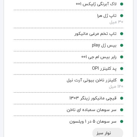
لاک آبرنگی ژلیکس 001
تاپ ژل هرا
30 میل
تاپ تخم مرغی مانیکور
بیس ژل play
رابر بیس ام جی 001
پد کلینزر OPI
کلینزر ناخن بیوتی آرت نیل
120 میل
قیچی مانیکور زینگر 1303
سر سوهان سمباده ای ناخن
سر سوهان 5 در 1 ویلسون
نوار سبز