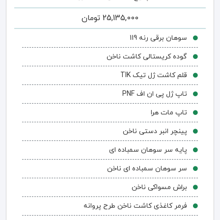
25,135,000
تومان
سوهان برقی رنه 119
گوده کریستالی کاشت ناخن
قلم کاشت ژل تیک TIK
تاپ ژل پی ان اف PNF
تاپ مات هرا
پینچر انبر دستی ناخن
پایه سر سوهان سمباده ای
سر سوهان سمباده ای ناخن
براش مسواکی ناخن
فرمر کاغذی کاشت ناخن طرح پروانه