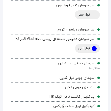
سر سوهان 5 در 1 ویلسون
نوار سبز
سر سوهان ویلسون کروم
سر سوهان مانیکور شعله ای روسی Vladmiva قطر 2,1
نوار آبی
سوهان دستی نیل شاین
100/150
سوهان چوبی نیل شاین
عقب زن چوبی ناخن
پد کلینزر کاشت ناخن تیک TIK
کوتیکول اویل خشک ژلیکس